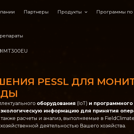
мпании
Партнеры
Продукты
Программы по 
препараты
®IMT300EU
ЕНИЯ PESSL ДЛЯ МОНИ
ЕДЫ
ллектуального
оборудования
(IoT)
и программного
 экологическую информацию для принятия опе
также расчеты и анализ, выполняемые в FieldClima
хозяйственной деятельностью Вашего хозяйства.