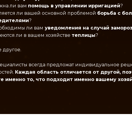
жна ли вам
помощь в управлении ирригацией
?
ляется ли вашей основной проблемой
борьба с бо
едителями
?
обходимы ли вам
уведомления на случай заморо
еются ли в вашем хозяйстве
теплицы
?
 другое.
ециалисты всегда предложат индивидуальное реше
остей.
Каждая область отличается от другой, поэ
е именно то, что подходит именно вашему хозя