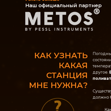
Наш официальный партнер
КАК УЗНАТЬ
Погодны
состояни
КАКАЯ
температ
другое.
СТАНЦИЯ
поливат
МНЕ НУЖНА?
Существ
должно б
Ка