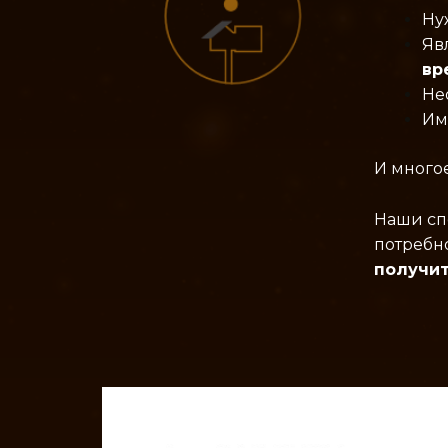
Ну
Яв
вр
Не
Им
И многое
Наши сп
потребн
получит