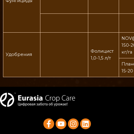
Фунгициды
NOV
150-
Фолицист
кг/га
Удобрения
1,0-1,5 л/т
План
15-20