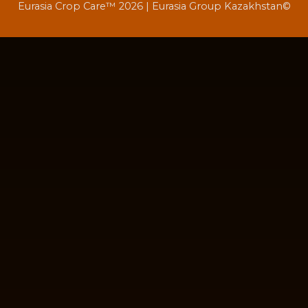
Eurasia Crop Care™ 2026 | Eurasia Group Kazakhstan©