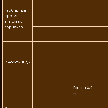
Гербициды
против
злаковых
сорняков
Инсектициды
Генсил 0,4
л/т