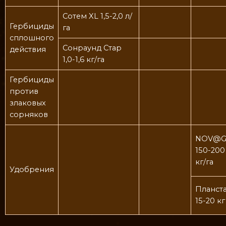
Сотем XL 1,5-2,0 л/
Гербициды
га
сплошного
Сонраунд Стар
действия
1,0-1,6 кг/га
Гербициды
против
злаковых
сорняков
NOV@G
150-200
кг/га
Удобрения
Планст
15-20 кг