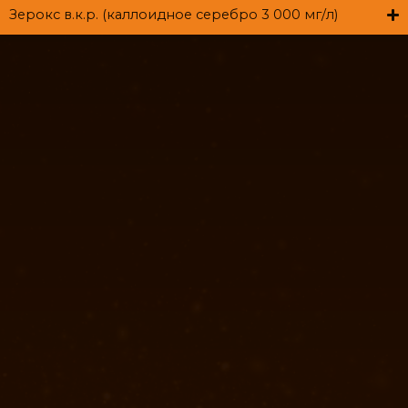
Зерокс в.к.р. (каллоидное серебро 3 000 мг/л)