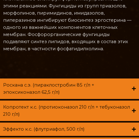
этими реакциями. Фунгициды из групп триазолов,
морфолинов, пиримидинов, имидазолов,
пиперазинов ингибируют биосинтез эргостерина —
одного из важнейших компонентов клеточных
мембран. Фосфорорганические фунгициды
подавляют синтез липидов, входящих в состав этих
мембран, в частности фосфатидилхолина.
Роскана с.э. (пираклостробин 85 г/л +
эпоксиконазол 62,5 г/л)
Копротект к.с. (протиоконазол 210 г/л + тебуконазол
210 г/л)
Эффекто к.с. (флутриафол, 500 г/л)