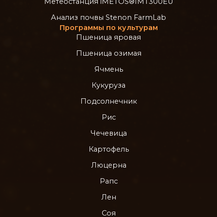
Метеостанция iMETOS®IMT300EU
Анализ почвы Stenon FarmLab
Программы по культурам
Пшеница яровая
Пшеница озимая
Ячмень
Кукуруза
Подсолнечник
Рис
Чечевица
Картофель
Люцерна
Рапс
Лен
Соя